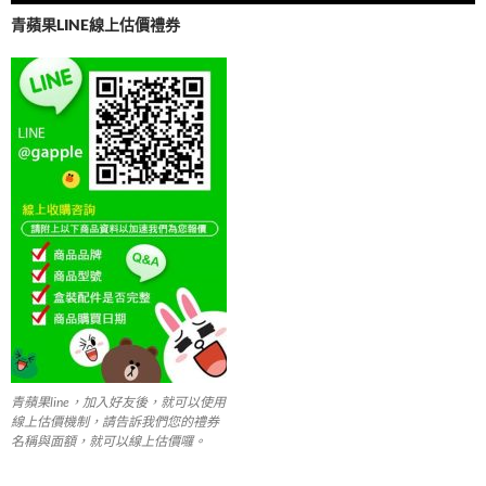
b
er
青蘋果LINE線上估價禮券
o
o
k
青蘋果line，加入好友後，就可以使用
線上估價機制，請告訴我們您的禮券
名稱與面額，就可以線上估價囉。