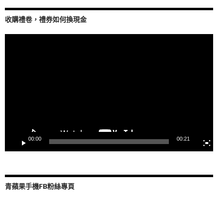
收購禮卷，禮券如何換現金
視
訊
播
放
器
00:00
00:21
青蘋果手機FB粉絲專頁