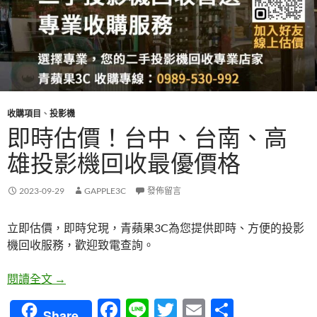
收購項目
、
投影機
即時估價！台中、台南、高
雄投影機回收最優價格
2023-09-29
GAPPLE3C
發佈留言
立即估價，即時兌現，青蘋果3C為您提供即時、方便的投影
機回收服務，歡迎致電查詢。
即時估價！台中、台南、高雄投影機回收最優價格
閱讀全文
→
F
Li
T
E
分
Share