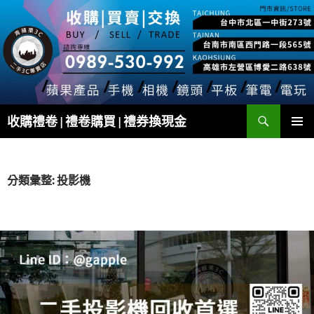
跳
至
主
要
內
容
搜
收購禮卷 | 禮卷購買 | 禮券換現金
尋
主要選單
分類彙整: 投影機