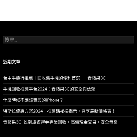
搜
尋
關
鍵
字:
近期文章
台中手機行推薦｜回收舊手機的便利首選——青蘋果3C
手機回收推薦平台2024：青蘋果3C的安全與信賴
什麼時候不應該賣您的iPhone？
特斯拉優惠方案2024：推薦碼祕技揭示，尊享最新價格表！
青蘋果3C- 雄獅旅遊禮券專業回收，高價現金交易，安全無憂