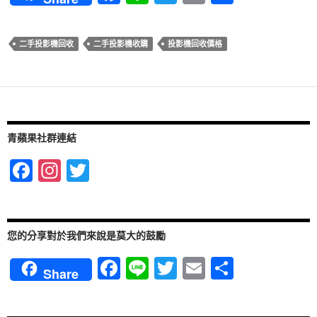
ac
n
w
m
享
e
e
itt
ail
二手投影機回收
二手投影機收購
投影機回收價格
b
er
o
o
k
青蘋果社群連結
F
In
T
ac
st
w
e
ag
itt
b
ra
er
您的分享對於我們來說是莫大的鼓勵
o
m
F
Li
T
E
分
Share
o
ac
n
w
m
享
k
e
e
itt
ail