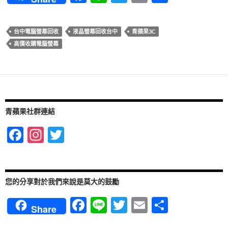
ac
n
w
m
享
e
e
itt
ail
台中電腦螢幕回收
液晶螢幕回收台中
青蘋果3C
b
er
高價收購電腦螢幕
o
o
k
青蘋果社群連結
F
In
T
ac
st
w
e
ag
itt
b
ra
er
您的分享對於我們來說是莫大的鼓勵
o
m
F
Li
T
E
分
Share
o
ac
n
w
m
享