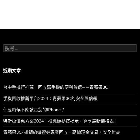
搜
尋
關
鍵
字:
近期文章
台中手機行推薦｜回收舊手機的便利首選——青蘋果3C
手機回收推薦平台2024：青蘋果3C的安全與信賴
什麼時候不應該賣您的iPhone？
特斯拉優惠方案2024：推薦碼祕技揭示，尊享最新價格表！
青蘋果3C- 雄獅旅遊禮券專業回收，高價現金交易，安全無憂