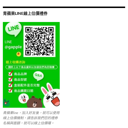
k
e
e
itt
ail
b
er
青蘋果LINE線上估價禮券
o
o
k
青蘋果line，加入好友後，就可以使用
線上估價機制，請告訴我們您的禮券
名稱與面額，就可以線上估價囉。