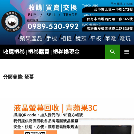
跳
至
主
要
內
容
搜
收購禮卷 | 禮卷購買 | 禮券換現金
尋
主要選單
分類彙整: 螢幕