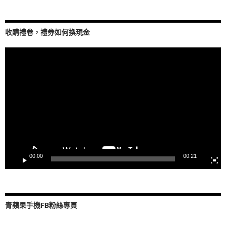
收購禮卷，禮券如何換現金
視
訊
播
放
器
00:00
00:21
青蘋果手機FB粉絲專頁