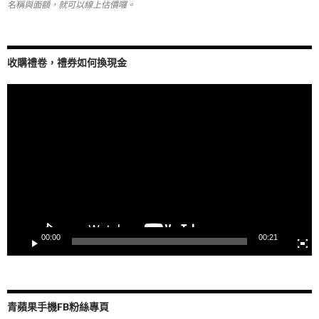
名稱與面額，就可以線上估價囉。
收購禮卷，禮券如何換現金
視
訊
播
放
器
00:00
00:21
青蘋果手機FB粉絲專頁