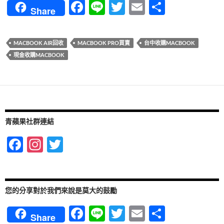
F
Li
T
E
分
Share
ac
n
w
m
享
e
e
itt
ail
MACBOOK AIR回收
MACBOOK PRO買賣
台中收購MACBOOK
b
er
現金收購MACBOOK
o
o
k
青蘋果社群連結
F
In
T
ac
st
w
e
ag
itt
b
ra
er
您的分享對於我們來說是莫大的鼓勵
o
m
F
Li
T
E
分
Share