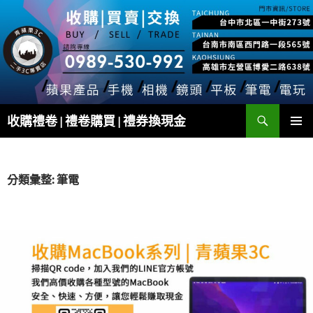
跳
至
主
要
內
容
搜
收購禮卷 | 禮卷購買 | 禮券換現金
尋
主要選單
分類彙整: 筆電