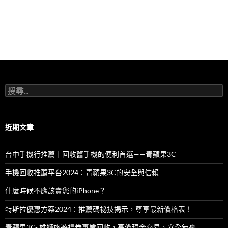
搜
尋
關
鍵
字:
近期文章
台中手機行推薦｜回收舊手機的便利首選——青蘋果3C
手機回收推薦平台2024：青蘋果3C的安全與信賴
什麼時候不應該賣您的iPhone？
特斯拉優惠方案2024：推薦碼祕技揭示，尊享最新價格表！
青蘋果3C- 雄獅旅遊禮券專業回收，高價現金交易，安全無憂