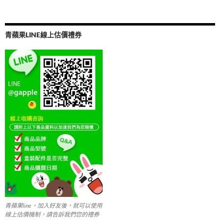
o
ac
n
w
m
享
k
e
e
itt
ail
b
er
青蘋果LINE線上估價禮券
o
o
k
青蘋果line，加入好友後，就可以使用
線上估價機制，請告訴我們您的禮券