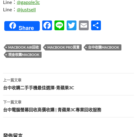
Line：
@gapple3c
Line：
@justsell
F
Li
T
E
分
Share
ac
n
w
m
享
e
e
itt
ail
MACBOOK AIR回收
MACBOOK PRO買賣
台中收購MACBOOK
b
er
現金收購MACBOOK
o
o
文
上一篇文章
k
章
台中收購二手手機最佳選擇-青蘋果3C
導
下一篇文章
覽
台中電腦螢幕回收高價收購 | 青蘋果3C專業回收服務
發佈留言