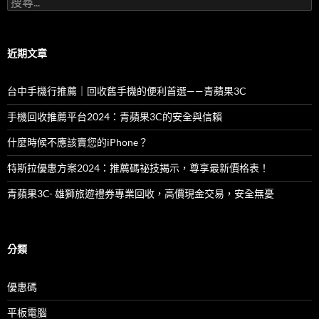
尋
關
鍵
字:
近期文章
台中手機行推薦｜回收舊手機的便利首選——青蘋果3C
手機回收推薦平台2024：青蘋果3C的安全與信賴
什麼時候不應該賣您的iPhone？
特斯拉優惠方案2024：推薦碼祕技揭示，尊享最新價格表！
青蘋果3C- 雄獅旅遊禮券專業回收，高價現金交易，安全無憂
分類
優惠碼
平板電腦