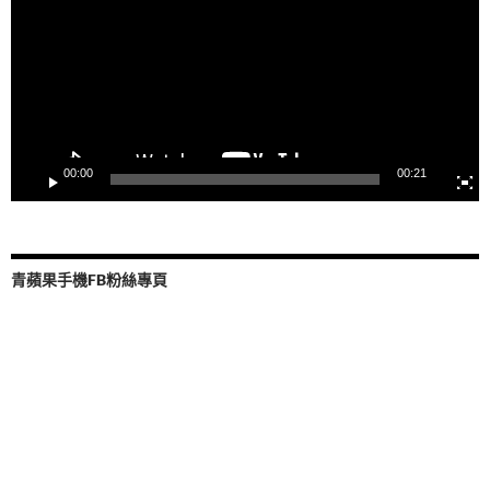
放
器
00:00
00:21
青蘋果手機FB粉絲專頁