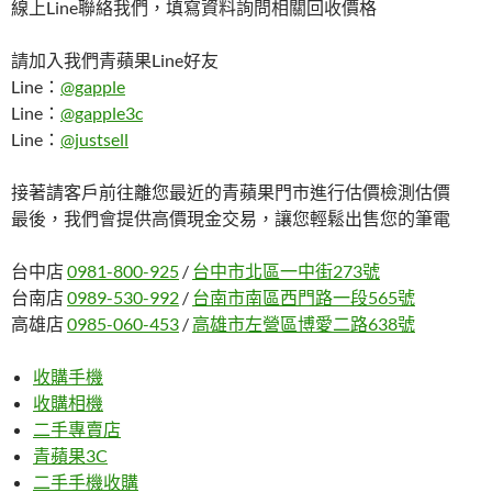
線上Line聯絡我們，填寫資料詢問相關回收價格
請加入我們青蘋果Line好友
Line：
@gapple
Line：
@gapple3c
Line：
@justsell
接著請客戶前往離您最近的青蘋果門市進行估價檢測估價
最後，我們會提供高價現金交易，讓您輕鬆出售您的筆電
台中店
0981-800-925
/
台中市北區一中街273號
台南店
0989-530-992
/
台南市南區西門路一段565號
高雄店
0985-060-453
/
高雄市左營區博愛二路638號
收購手機
收購相機
二手專賣店
青蘋果3C
二手手機收購