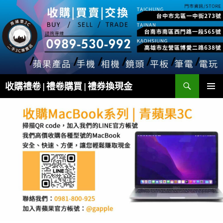
跳
至
主
要
內
容
搜
收購禮卷 | 禮卷購買 | 禮券換現金
尋
主要選單