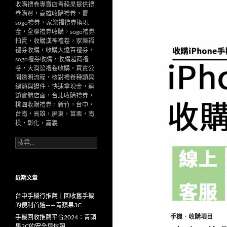
收購禮卷專賣店青蘋果提供禮
卷購買，高雄收購禮卷，賣
sogo禮券，家樂福禮券換現
金，全聯禮券收購，sogo禮券
拍賣，收購漢神禮卷，家樂福
禮券收購，收購大遠百禮券，
sogo禮券收購，收購超商禮
卷，大潤發禮卷收購，買賣公
開透明流程，核對禮卷種類與
總額與證件、快速拿現金，連
鎖實體店面，台北收購禮券，
桃園收購禮券，新竹，台中，
台南，高雄，屏東，苗栗，南
投，彰化，嘉義
搜
尋
關
鍵
字:
近期文章
台中手機行推薦｜回收舊手機
的便利首選——青蘋果3C
手機
、
收購項目
手機回收推薦平台2024：青蘋
果3C的安全與信賴