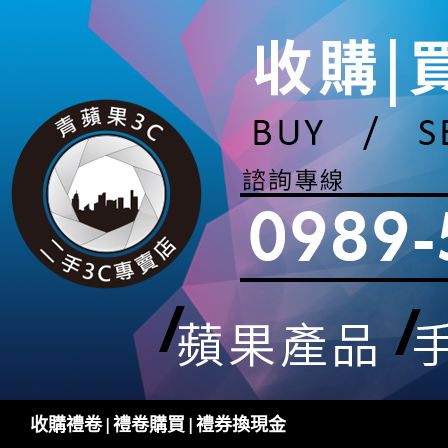
跳
至
主
要
內
容
搜
收購禮卷 | 禮卷購買 | 禮券換現金
尋