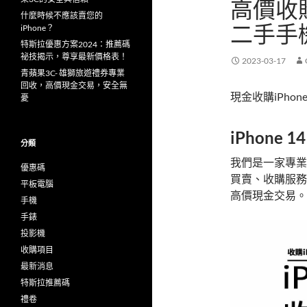
高價收購
什麼時候不應該賣您的
二手手
iPhone？
特斯拉優惠方案2024：推薦碼
祕技揭示，尊享最新價格表！
2023-03-17
青蘋果3C- 雄獅旅遊禮券專業
回收，高價現金交易，安全無
現金收購iPho
憂
iPhone 1
分類
我們是一家專業
優惠碼
買賣、收購服務
平板電腦
高價現金交易。
手機
手錶
投影機
收購項目
最新消息
特斯拉推薦碼
禮卷