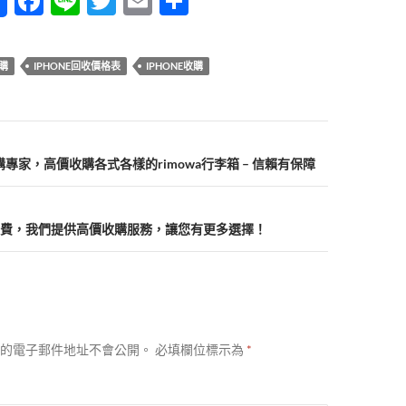
F
Li
T
E
分
ac
n
w
m
享
e
e
itt
ail
收購
IPHONE回收價格表
IPHONE收購
b
er
o
o
收購專家，高價收購各式各樣的rimowa行李箱 – 信賴有保障
k
費，我們提供高價收購服務，讓您有更多選擇！
的電子郵件地址不會公開。
必填欄位標示為
*