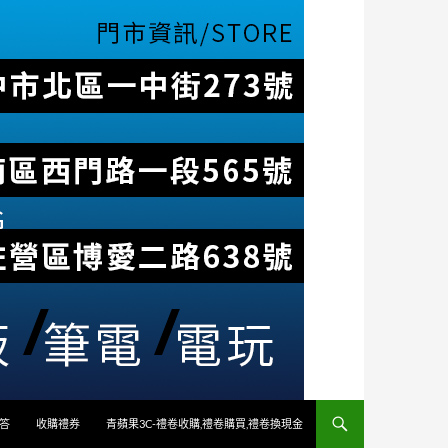
答
收購禮券
青蘋果3C-禮卷收購,禮卷購買,禮卷換現金