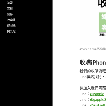
筆電
耳機
螢幕
行李箱
遊戲機
閃光燈
iPhone 14 Pro 回收
收購iPho
我們的收購流程
Line聯絡我
請加入我們青蘋果
Line：
@gapple
Line：
@gapple3
Line：
@justsell