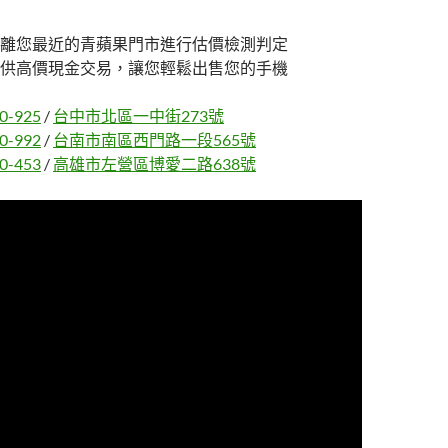
離您最近的青蘋果門市進行估價檢測判定
供高價現金交易，讓您輕鬆出售您的手機
0-925
/
台中市北區一中街273號
0-992
/
台南市南區西門路一段565號
0-453
/
高雄市左營區博愛二路638號