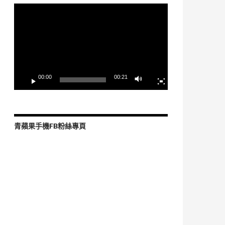
視
訊
播
放
器
00:00
00:21
青蘋果手機FB粉絲專頁