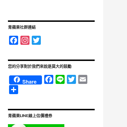
青蘋果社群連結
F
In
T
ac
st
w
e
ag
itt
b
ra
er
您的分享對於我們來說是莫大的鼓勵
o
m
F
Li
T
E
Share
o
ac
n
w
m
分
k
e
e
itt
ail
享
b
er
o
青蘋果LINE線上估價禮券
o