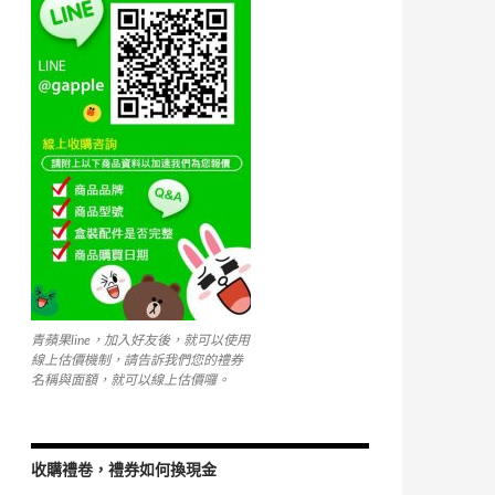
k
青蘋果line，加入好友後，就可以使用
線上估價機制，請告訴我們您的禮券
名稱與面額，就可以線上估價囉。
收購禮卷，禮券如何換現金