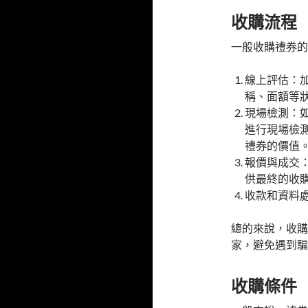
收購流程
一般收購禮券的
線上評估：加
稱、面額等
現場檢測：
進行現場檢
禮券的價值
報價與成交
供最終的收
收款和資料
總的來說，收購
家，避免遇到騙
收購條件