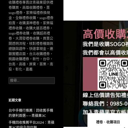
收購禮卷專賣店青蘋果提供禮
卷購買，高雄收購禮卷，賣
sogo禮券，家樂福禮券換現
金，全聯禮券收購，sogo禮券
拍賣，收購漢神禮卷，家樂福
禮券收購，收購大遠百禮券，
sogo禮券收購，收購超商禮
卷，大潤發禮卷收購，買賣公
開透明流程，核對禮卷種類與
總額與證件、快速拿現金，連
鎖實體店面，台北收購禮券，
桃園收購禮券，新竹，台中，
台南，高雄，屏東，苗栗，南
投，彰化，嘉義
搜
尋
關
鍵
字:
近期文章
台中手機行推薦｜回收舊手機
的便利首選——青蘋果3C
禮卷
、
收購項目
手機回收推薦平台2024：青蘋
果3C的安全與信賴