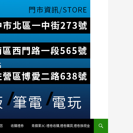
答
收購禮券
青蘋果3C-禮卷收購,禮卷購買,禮卷換現金