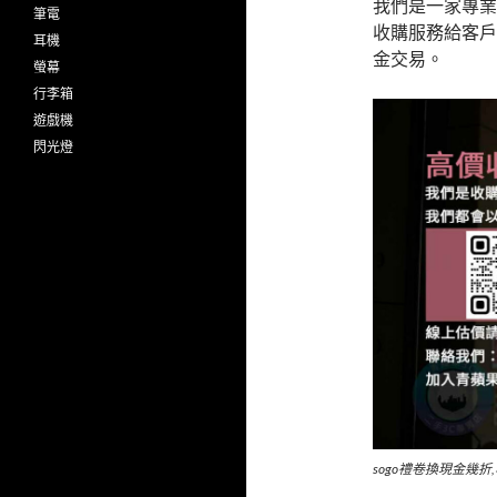
我們是一家專業
筆電
收購服務給客戶
耳機
金交易。
螢幕
行李箱
遊戲機
閃光燈
sogo禮卷換現金幾折