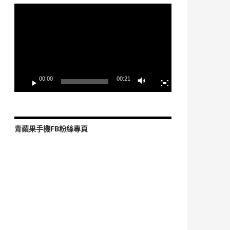
視
訊
播
放
器
00:00
00:21
青蘋果手機FB粉絲專頁