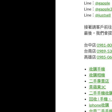
Line：
@gapple
Line：
@gapple3
Line：
@justsell
接著請客戶前往
最後，我們會提
台中店
0981-80
台南店
0989-53
高雄店
0985-06
收購手機
收購相機
二手專賣店
青蘋果3C
二手手機收
回收 | 手
iphone收購
台南二手手