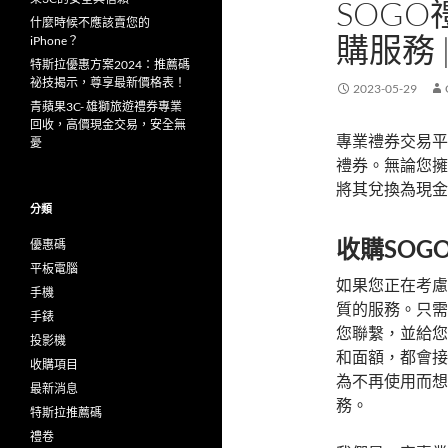
SOGO
什麼時候不應該賣您的
購服務 
iPhone？
特斯拉優惠方案2024：推薦碼
祕技揭示，尊享最新價格表！
2023-05-29
青蘋果3C- 雄獅旅遊禮券專業
回收，高價現金交易，安全無
專業禮券交易平
憂
禮券。無論您擁
將其兌換為現金
分類
收購SOG
優惠碼
平板電腦
如果您正在考慮
手機
質的服務。只需
手錶
您聯繫，並給您
投影機
和面額，都會接
收購項目
為不再使用而想
最新消息
務。
特斯拉推薦碼
禮卷