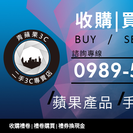
跳
至
主
要
內
容
搜
收購禮卷 | 禮卷購買 | 禮券換現金
尋