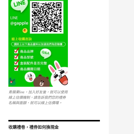
k
青蘋果line，加入好友後，就可以使用
線上估價機制，請告訴我們您的禮券
名稱與面額，就可以線上估價囉。
收購禮卷，禮券如何換現金