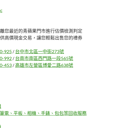
c
離您最近的青蘋果門市進行估價檢測判定
供高價現金交易，讓您輕鬆出售您的禮券
0-925
/
台中市北區一中街273號
0-992
/
台南市南區西門路一段565號
0-453
/
高雄市左營區博愛二路638號
購
機、筆電、平板、相機、手錶、包包等回收服務
機