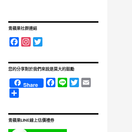
青蘋果社群連結
F
In
T
ac
st
w
e
ag
itt
b
ra
er
您的分享對於我們來說是莫大的鼓勵
o
m
F
Li
T
E
Share
o
ac
n
w
m
分
k
e
e
itt
ail
享
b
er
o
青蘋果LINE線上估價禮券
o