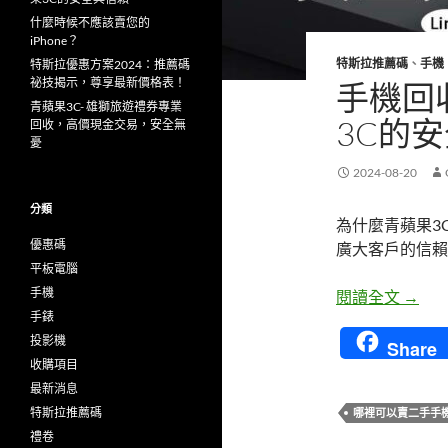
什麼時候不應該賣您的
iPhone？
特斯拉推薦碼
、
手機
特斯拉優惠方案2024：推薦碼
祕技揭示，尊享最新價格表！
手機回
青蘋果3C- 雄獅旅遊禮券專業
3C的
回收，高價現金交易，安全無
憂
2024-08-20
分類
為什麼青蘋果3
優惠碼
廣大客戶的信賴
平板電腦
手機
手機回
閱讀全文
→
手錶
投影機
Share
收購項目
最新消息
特斯拉推薦碼
哪裡可以賣二手手
禮卷