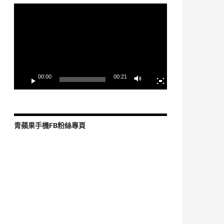
視
訊
播
放
器
00:00
00:21
青蘋果手機FB粉絲專頁