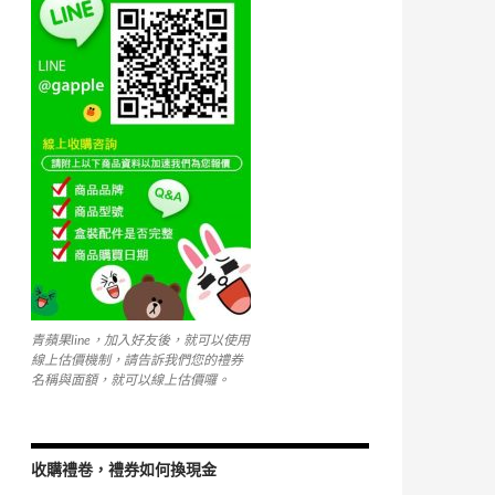
k
青蘋果line，加入好友後，就可以使用
線上估價機制，請告訴我們您的禮券
名稱與面額，就可以線上估價囉。
收購禮卷，禮券如何換現金