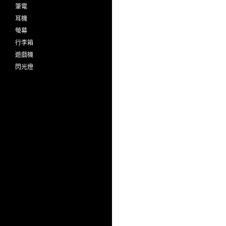
筆電
耳機
螢幕
行李箱
遊戲機
閃光燈