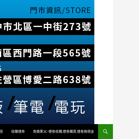
答
收購禮券
青蘋果3C-禮卷收購,禮卷購買,禮卷換現金