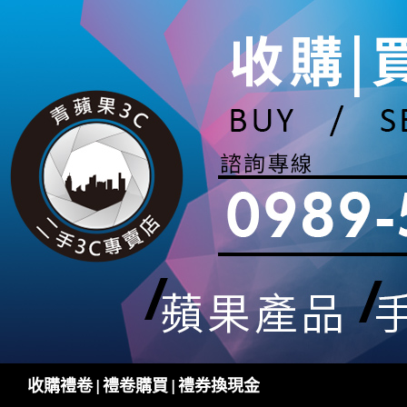
跳
至
主
要
內
容
搜
收購禮卷 | 禮卷購買 | 禮券換現金
尋