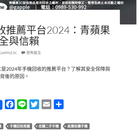
收推薦平台2024：青蘋果
安全與信賴
GAPPLE3C
發佈留言
C是2024年手機回收的推薦平台？了解其安全保障與
背後的原因。
收推薦平台2024：青蘋果3C的安全與信賴
F
Li
T
E
分
ac
n
w
m
享
e
e
itt
ail
機
手機回收推薦
收購二手手機
高價收購手機
b
er