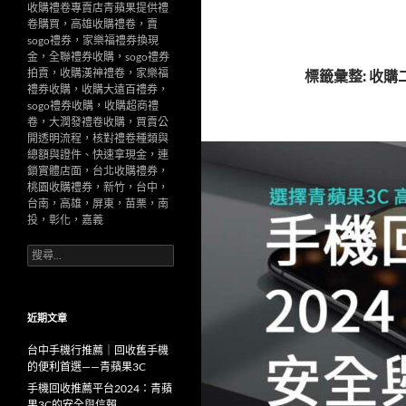
收購禮卷專賣店青蘋果提供禮
卷購買，高雄收購禮卷，賣
sogo禮券，家樂福禮券換現
金，全聯禮券收購，sogo禮券
拍賣，收購漢神禮卷，家樂福
標籤彙整: 收購
禮券收購，收購大遠百禮券，
sogo禮券收購，收購超商禮
卷，大潤發禮卷收購，買賣公
開透明流程，核對禮卷種類與
總額與證件、快速拿現金，連
鎖實體店面，台北收購禮券，
桃園收購禮券，新竹，台中，
台南，高雄，屏東，苗栗，南
投，彰化，嘉義
搜
尋
關
鍵
字:
近期文章
台中手機行推薦｜回收舊手機
的便利首選——青蘋果3C
手機回收推薦平台2024：青蘋
果3C的安全與信賴