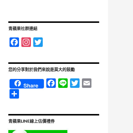
青蘋果社群連結
F
In
T
ac
st
w
e
ag
itt
b
ra
er
您的分享對於我們來說是莫大的鼓勵
o
m
F
Li
T
E
Share
o
ac
n
w
m
分
k
e
e
itt
ail
享
b
er
o
青蘋果LINE線上估價禮券
o