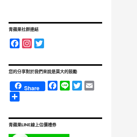
青蘋果社群連結
F
In
T
ac
st
w
e
ag
itt
b
ra
er
您的分享對於我們來說是莫大的鼓勵
o
m
F
Li
T
E
Share
o
ac
n
w
m
分
k
e
e
itt
ail
享
b
er
o
青蘋果LINE線上估價禮券
o