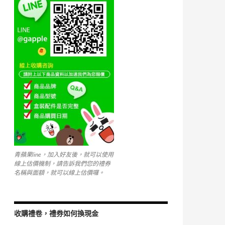
k
青蘋果line，加入好友後，就可以使用
線上估價機制，請告訴我們您的禮券
名稱與面額，就可以線上估價囉。
收購禮卷，禮券如何換現金