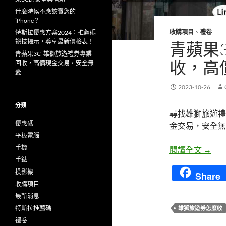
什麼時候不應該賣您的
iPhone？
收購項目
、
禮卷
特斯拉優惠方案2024：推薦碼
祕技揭示，尊享最新價格表！
青蘋果
青蘋果3C- 雄獅旅遊禮券專業
收，高
回收，高價現金交易，安全無
憂
2023-10-26
分類
尋找雄獅旅遊禮
優惠碼
金交易，安全無
平板電腦
手機
青蘋果
閱讀全文
→
手錶
投影機
Share
收購項目
最新消息
特斯拉推薦碼
雄獅旅遊券怎麼收
禮卷