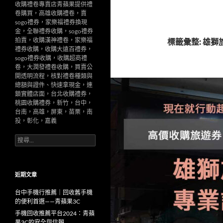
收購禮卷專賣店青蘋果提供禮
卷購買，高雄收購禮卷，賣
sogo禮券，家樂福禮券換現
金，全聯禮券收購，sogo禮券
拍賣，收購漢神禮卷，家樂福
標籤彙整: 雄
禮券收購，收購大遠百禮券，
sogo禮券收購，收購超商禮
卷，大潤發禮卷收購，買賣公
開透明流程，核對禮卷種類與
總額與證件、快速拿現金，連
鎖實體店面，台北收購禮券，
桃園收購禮券，新竹，台中，
台南，高雄，屏東，苗栗，南
投，彰化，嘉義
搜
尋
關
鍵
字:
近期文章
台中手機行推薦｜回收舊手機
的便利首選——青蘋果3C
手機回收推薦平台2024：青蘋
果3C的安全與信賴