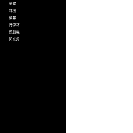
筆電
耳機
螢幕
行李箱
遊戲機
閃光燈