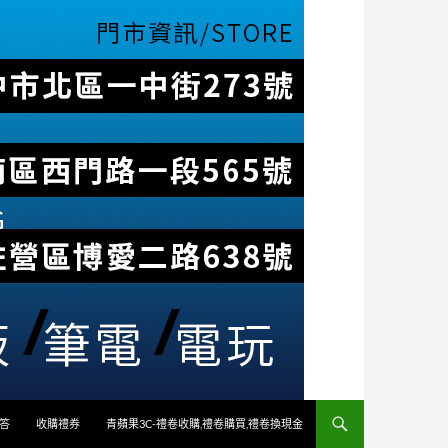
答
收購禮券
青蘋果3C-禮卷收購,禮卷購買,禮卷換現金