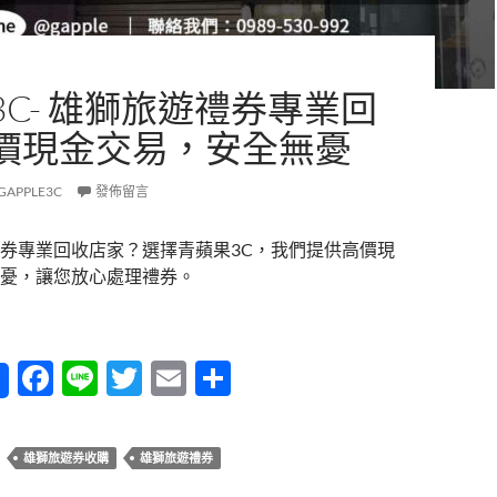
3C- 雄獅旅遊禮券專業回
價現金交易，安全無憂
GAPPLE3C
發佈留言
券專業回收店家？選擇青蘋果3C，我們提供高價現
憂，讓您放心處理禮券。
3C- 雄獅旅遊禮券專業回收，高價現金交易，安全無憂
F
Li
T
E
分
ac
n
w
m
享
e
e
itt
ail
雄獅旅遊券收購
雄獅旅遊禮券
b
er