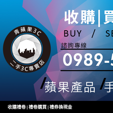
跳
至
主
要
內
容
搜
收購禮卷 | 禮卷購買 | 禮券換現金
尋