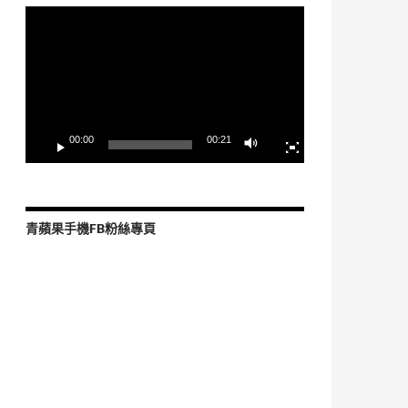
視
訊
播
放
器
00:00
00:21
青蘋果手機FB粉絲專頁