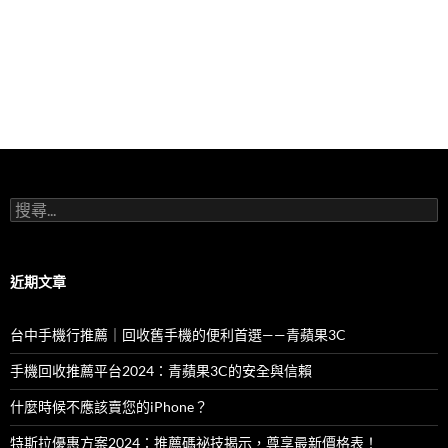
搜
尋
關
鍵
字:
近期文章
台中手機行推薦｜回收舊手機的便利首選——青蘋果3C
手機回收推薦平台2024：青蘋果3C的安全與信賴
什麼時候不應該賣您的iPhone？
特斯拉優惠方案2024：推薦碼祕技揭示，尊享最新價格表！