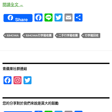
rimowa行李箱收購專家，高價收購各式各樣的rimow
閱讀全文
→
F
Li
T
E
分
Share
ac
n
w
m
享
e
e
itt
ail
RIMOWA
RIMOWA行李箱收購
二手行李箱收購
行李箱回收
b
er
o
o
k
青蘋果社群連結
F
In
T
ac
st
w
e
ag
itt
b
ra
er
您的分享對於我們來說是莫大的鼓勵