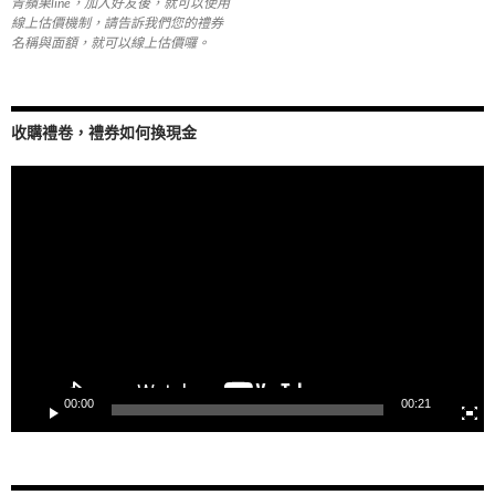
青蘋果line，加入好友後，就可以使用
線上估價機制，請告訴我們您的禮券
名稱與面額，就可以線上估價囉。
收購禮卷，禮券如何換現金
視
訊
播
放
器
00:00
00:21