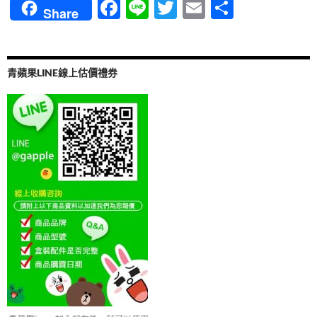
o
m
F
Li
T
E
分
Share
o
ac
n
w
m
享
k
e
e
itt
ail
b
er
青蘋果LINE線上估價禮券
o
o
k