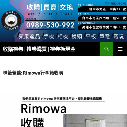
跳
至
主
要
內
容
搜
收購禮卷 | 禮卷購買 | 禮券換現金
尋
主要選單
標籤彙整: Rimowa行李箱收購