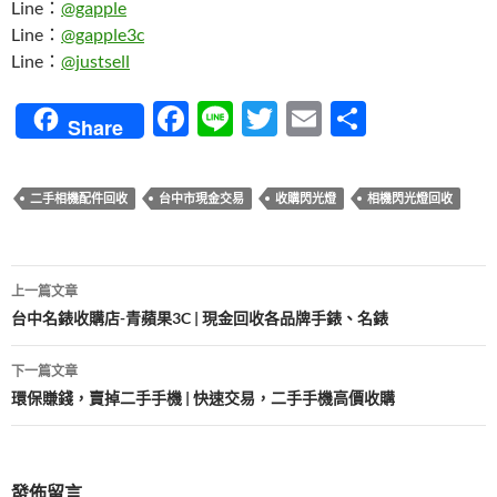
Line：
@gapple
Line：
@gapple3c
Line：
@justsell
F
Li
T
E
分
Share
ac
n
w
m
享
e
e
itt
ail
二手相機配件回收
台中市現金交易
收購閃光燈
相機閃光燈回收
b
er
o
文
o
上一篇文章
章
台中名錶收購店-青蘋果3C | 現金回收各品牌手錶、名錶
k
導
下一篇文章
覽
環保賺錢，賣掉二手手機 | 快速交易，二手手機高價收購
發佈留言