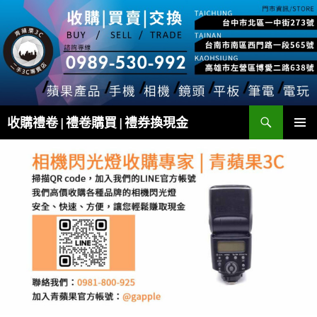
跳
至
主
要
內
容
搜
收購禮卷 | 禮卷購買 | 禮券換現金
尋
主要選單