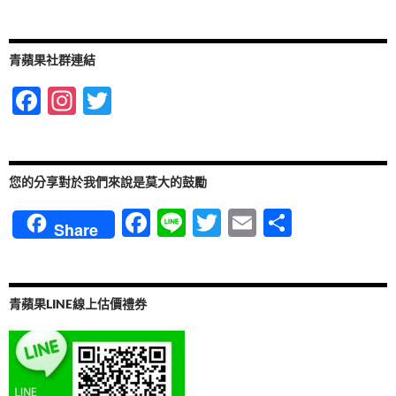
青蘋果社群連結
F
In
T
ac
st
w
e
ag
itt
b
ra
er
您的分享對於我們來說是莫大的鼓勵
o
m
F
Li
T
E
分
Share
o
ac
n
w
m
享
k
e
e
itt
ail
b
er
青蘋果LINE線上估價禮券
o
o
k