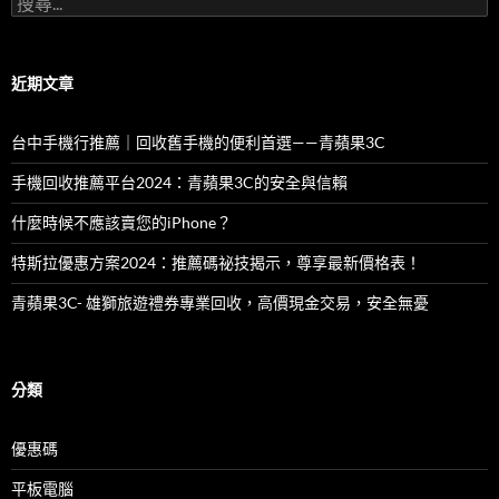
尋
關
鍵
字:
近期文章
台中手機行推薦｜回收舊手機的便利首選——青蘋果3C
手機回收推薦平台2024：青蘋果3C的安全與信賴
什麼時候不應該賣您的iPhone？
特斯拉優惠方案2024：推薦碼祕技揭示，尊享最新價格表！
青蘋果3C- 雄獅旅遊禮券專業回收，高價現金交易，安全無憂
分類
優惠碼
平板電腦