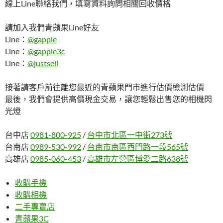
線上Line聯絡我們，填寫資料詢問相關回收價格
請加入我們青蘋果Line好友
Line：
@gapple
Line：
@gapple3c
Line：
@justsell
接著請客戶前往離您最近的青蘋果門市進行估價檢測估價
最後，我們會提供高價現金交易，讓您輕鬆出售您的相機閃
光燈
台中店
0981-800-925
/
台中市北區一中街273號
台南店
0989-530-992
/
台南市南區西門路一段565號
高雄店
0985-060-453
/
高雄市左營區博愛二路638號
收購手機
收購相機
二手專賣店
青蘋果3C