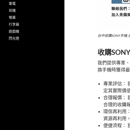
筆電
耳機
螢幕
行李箱
遊戲機
台中收購SONY手機,
閃光燈
收購SON
我們提供專業、
換手機時獲得最
專業評估： 
定其實際價
合理報價：
合理的收購
環保再利用：
資源再利用
便捷流程： 