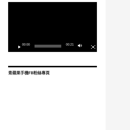
視
訊
播
放
器
00:00
00:21
青蘋果手機FB粉絲專頁