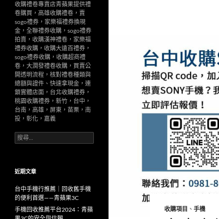
收購禮卷專賣店青蘋果提供禮
卷購買，高雄收購禮卷，賣
sogo禮券，家樂福禮券換現
金，全聯禮券收購，sogo禮券
拍賣，收購漢神禮卷，家樂福
禮券收購，收購大遠百禮券，
sogo禮券收購，收購超商禮
卷，大潤發禮卷收購，買賣公
開透明流程，核對禮卷種類與
總額與證件、快速拿現金，連
鎖實體店面，台北收購禮券，
桃園收購禮券，新竹，台中，
台南，高雄，屏東，苗栗，南
投，彰化，嘉義
搜
尋
關
鍵
字:
近期文章
台中手機行推薦｜回收舊手機
的便利首選——青蘋果3C
收購項目
、
手機
手機回收推薦平台2024：青蘋
果3C的安全與信賴