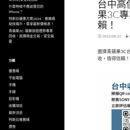
台中高
什麼時候不應該賣您的
果3C
iPhone？
特斯拉優惠方案2024：推薦碼
賴！
祕技揭示，尊享最新價格表！
青蘋果3C- 雄獅旅遊禮券專業
回收，高價現金交易，安全無
2023-08-21
憂
選擇青蘋果3C
收，值得信賴！
分類
優惠碼
平板電腦
手機
手錶
投影機
收購項目
最新消息
特斯拉推薦碼
禮卷