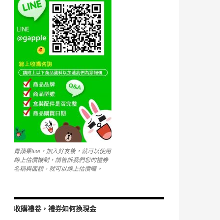
k
青蘋果line，加入好友後，就可以使用
線上估價機制，請告訴我們您的禮券
名稱與面額，就可以線上估價囉。
收購禮卷，禮券如何換現金