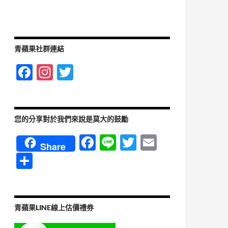
青蘋果社群連結
F
In
T
ac
st
w
e
ag
itt
b
ra
er
您的分享對於我們來說是莫大的鼓勵
o
m
F
Li
T
E
Share
o
ac
n
w
m
分
k
e
e
itt
ail
享
b
er
o
青蘋果LINE線上估價禮券
o