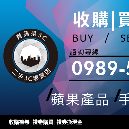
跳
至
主
要
內
容
搜
收購禮卷 | 禮卷購買 | 禮券換現金
尋