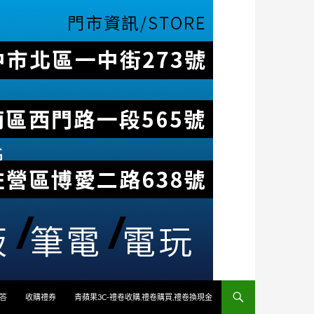
答
收購禮券
青蘋果3C-禮卷收購,禮卷購買,禮卷換現金