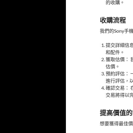
的收購。
收購流程
我們的Sony
提交詳細信
和配件。
獲取估價： 
估價。
預約評估： 
進行評估，
確認交易：
交易將得以
提高價值的
想要獲得最佳價