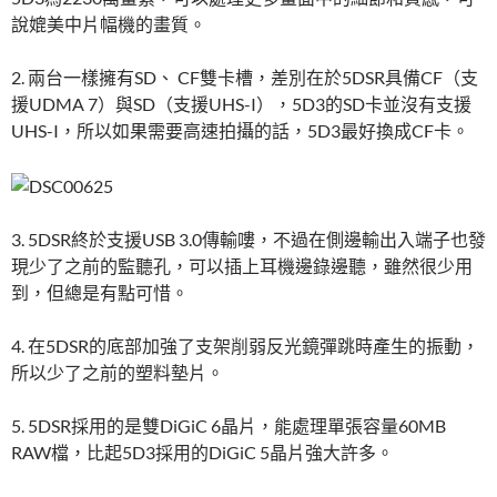
說媲美中片幅機的畫質。
2. 兩台一樣擁有SD、 CF雙卡槽，差別在於5DSR具備CF（支
援UDMA 7）與SD（支援UHS-I），5D3的SD卡並沒有支援
UHS-I，所以如果需要高速拍攝的話，5D3最好換成CF卡。
3. 5DSR終於支援USB 3.0傳輸嘍，不過在側邊輸出入端子也發
現少了之前的監聽孔，可以插上耳機邊錄邊聽，雖然很少用
到，但總是有點可惜。
4. 在5DSR的底部加強了支架削弱反光鏡彈跳時產生的振動，
所以少了之前的塑料墊片。
5. 5DSR採用的是雙DiGiC 6晶片，能處理單張容量60MB
RAW檔，比起5D3採用的DiGiC 5晶片強大許多。