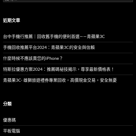
尋
關
鍵
字:
近期文章
台中手機行推薦｜回收舊手機的便利首選——青蘋果3C
手機回收推薦平台2024：青蘋果3C的安全與信賴
什麼時候不應該賣您的iPhone？
特斯拉優惠方案2024：推薦碼祕技揭示，尊享最新價格表！
青蘋果3C- 雄獅旅遊禮券專業回收，高價現金交易，安全無憂
分類
優惠碼
平板電腦