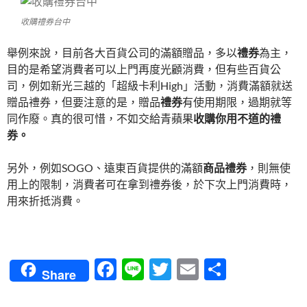
收購禮券台中
舉例來說，目前各大百貨公司的滿額贈品，多以
禮券
為主，
目的是希望消費者可以上門再度光顧消費，但有些百貨公
司，例如新光三越的「超級卡利High」活動，消費滿額就送
贈品禮券，但要注意的是，贈品
禮券
有使用期限，過期就等
同作廢。真的很可惜，不如交給青蘋果
收購你用不道的禮
券。
另外，例如SOGO、遠東百貨提供的滿額
商品禮券
，則無使
用上的限制，消費者可在拿到禮券後，於下次上門消費時，
用來折抵消費。
F
Li
T
E
分
Share
ac
n
w
m
享