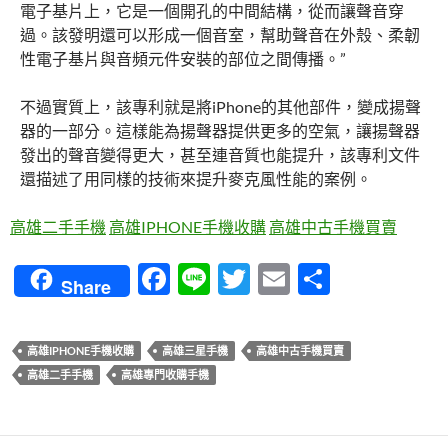
電子基片上，它是一個開孔的中間結構，從而讓聲音穿
過。該發明還可以形成一個音室，幫助聲音在外殼、柔韌
性電子基片與音頻元件安裝的部位之間傳播。”
不過實質上，該專利就是將iPhone的其他部件，變成揚聲
器的一部分。這樣能為揚聲器提供更多的空氣，讓揚聲器
發出的聲音變得更大，甚至連音質也能提升，該專利文件
還描述了用同樣的技術來提升麥克風性能的案例。
高雄二手手機
高雄IPHONE手機收購
高雄中古手機買賣
F
Li
T
E
分
Share
ac
n
w
m
享
e
e
itt
ail
高雄IPHONE手機收購
高雄三星手機
高雄中古手機買賣
b
er
高雄二手手機
高雄專門收購手機
o
o