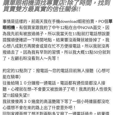
購單眼相機須找專賣店?除了時間，找到
買賣雙方最真實的信任關係!!
事情是這樣的，前兩天我在手機download蝦密拍賣，PO個
單
眼相機
，有個買家跟我約了中午12點在台中NOVA面交，因
為我先前有被放過鴿子，所以我當天在11點就打電話想說要
提醒順便確認一下時間地點，結果響沒兩聲就被掛掉了，我
心想八成對方再開會或是在忙不方便接電話，所以我就沒再
撥過去了，因為我有早到的習慣，所以我大概11點50分就到
了，左顧右盼沒看到人～先等！
約定的12點到了：撥電話～您的電話目前無人接聽（心想可
能在騎車）
往後給隔１０分鐘撥一通電話，電話都有通但是都沒人接
聽，心裡就在想~不會要又被放鴿子了吧！我真的對人性很失
望!!!超級失望!!
我就傻傻再３０幾度的高溫艷陽下等了一個小時連飯都沒吃
心還想不會在來的路上出了什麼意外吧！
回到家裡面想了想不對兩點多又撥了一通電話過去，結果還