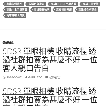
e
e
itt
ail
收購各類禮卷
收購百貨禮卷
高雄IPHONE手機收購
高雄三星手機
b
er
高雄中古手機買賣
高雄禮券收購
高雄禮券轉讓
高雄禮卷換現金
o
高雄禮物卡買賣
o
k
最新消息
5DSR 單眼相機 收購流程 透
過社群拍賣為甚麼不好 一位
客人親口告白
2016-08-07
GAPPLE3C
發佈留言
5DSR 單眼相機
收購流程 透
過社群拍賣為甚麼不好 一位