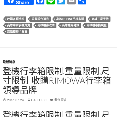
F
Li
T
E
分
Share
ac
n
w
m
享
e
e
itt
ail
收購各類禮卷
收購現今禮卷
高雄IPHONE手機收購
高雄三星手機
b
er
高雄中古手機買賣
高雄禮券收購
高雄禮券轉讓
高雄禮卷換現金
o
高雄禮物卡買賣
o
k
最新消息
登機行李箱限制,重量限制,尺
寸限制-收購RIMOWA行李箱
領導品牌
2016-07-24
GAPPLE3C
發佈留言
登機行李箱限制,重量限制,尺