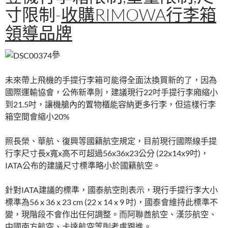
寸限制-
收購RIMOWA行李箱
領導品牌
參
未來帶上飛機的手提行李箱可能得全面汰換買新的了，因為
國際運輸協會，公佈新準則，建議現行22吋手提行李廂縮小
到21.5吋，讓機艙內的置物櫃能容納更多行李，但這樣行李
箱空間會縮小20%
照長榮、華航、復興等國籍航空規定，目前現行國際線手提
行李尺寸長x寬x高不可超過56x36x23公分 (22x14x9吋)，
IATA公布的建議尺寸標準略小於國籍航空。
針對IATA建議的標準，國泰航空則表示，現行手提行李大小
標準為56 x 36 x 23 cm (22 x 14 x 9 吋)，國泰會維持此標準不
變，現階段不會作出任何調整。而阿聯酋航空、漢莎航空、
中國南方航空、卡達航空等則考慮跟進。