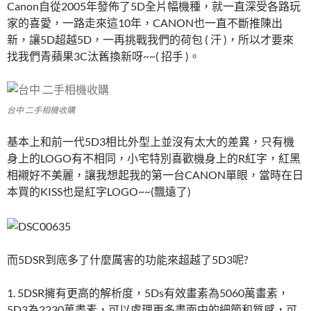
Canon自從2005年發佈了5D全片幅機種，就一直深受各路玩
家的喜愛，一路走來這10年，CANON也一直不斷推陳出
新，讓5D超越5D，一再挑戰我們的荷包 ( 汗 )，所以才要來
找我們青蘋果3C汰舊換新呀~~( 招手 )。
台中 二手相機收購
基本上和前一代5D3相比外型上並沒有太大的差異，只有機
身上的LOGO有不相同，小宅特別喜歡機身上的R紅字，紅黑
相襯好不美麗，讓我想起我的第一台CANON單眼，當時在日
本買的KISS也是紅字LOGO~~(飄遠了)
而5DSR到底多了什麼厲害的功能來超越了5D3呢?
1. 5DSR擁有更高的解析度，5Ds有效畫素為5060萬畫素，
5D3為2230萬畫素，可以處理更多畫面中的細節和質感，可