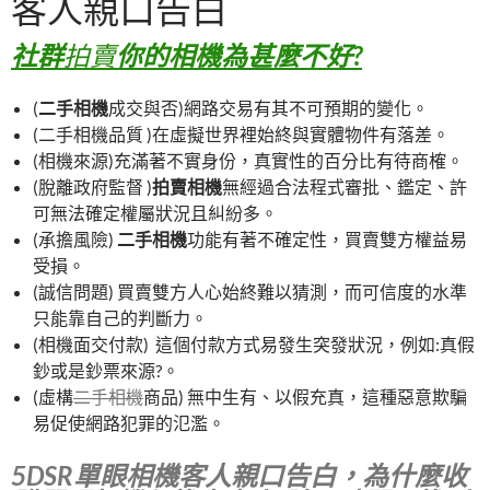
客人親口告白
社群
拍賣
你的相機為甚麼不好?
(
二手相機
成交與否)網路交易有其不可預期的變化。
(二手相機品質 )在虛擬世界裡始終與實體物件有落差。
(相機來源)充滿著不實身份，真實性的百分比有待商榷。
(脫離政府監督 )
拍賣相機
無經過合法程式審批、鑑定、許
可無法確定權屬狀況且糾紛多。
(承擔風險)
二手相機
功能有著不確定性，買賣雙方權益易
受損。
(誠信問題) 買賣雙方人心始終難以猜測，而可信度的水準
只能靠自己的判斷力。
(相機面交付款) 這個付款方式易發生突發狀況，例如:真假
鈔或是鈔票來源?。
(虛構
二手相機
商品) 無中生有、以假充真，這種惡意欺騙
易促使網路犯罪的氾濫。
5DSR單眼相機客人親口告白，為什麼收