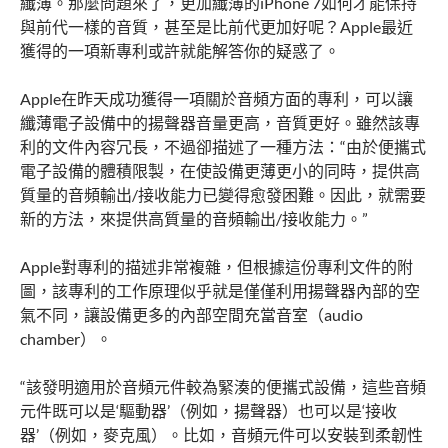
纖薄。那麼問題來了，更加纖薄的iPhone 7如何才能保持
與前代一樣的音質，甚至是比前代更加好呢？Apple最近
獲得的一項新專利或許就能解答你的疑惑了。
Apple在昨天成功獲得一項關於音頻方面的專利，可以讓
纖薄電子設備中的揚聲器音量更高，音質更好。雖然該專
利的文件內容冗長，不過卻描述了一種方法：“由於便攜式
電子設備的體積限製，在使設備更薄更小的同時，提供高
質量的音頻輸出/接收能力已變得愈發困難。因此，就需要
新的方法，來提供高質量的音頻輸出/接收能力。”
Apple對專利的描述非常複雜，但根據這份專利文件的附
圖，該專利的工作原理似乎就是僅僅利用揚聲器內部的空
氣不同，讓設備更多的內部空間充當音室（audio
chamber）。
“該發明適用於音頻元件較為緊湊的便攜式設備，這些音頻
元件既可以是‘驅動器’（例如，揚聲器）也可以是‘接收
器’（例如，麥克風）。比如，音頻元件可以安裝到柔韌性