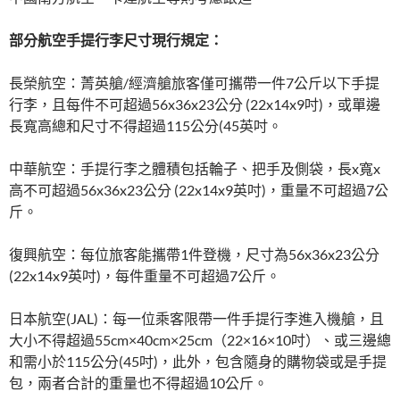
部分航空手提行李尺寸現行規定：
長榮航空：菁英艙/經濟艙旅客僅可攜帶一件7公斤以下手提
行李，且每件不可超過56x36x23公分 (22x14x9吋)，或單邊
長寬高總和尺寸不得超過115公分(45英吋。
中華航空：手提行李之體積包括輪子、把手及側袋，長x寬x
高不可超過56x36x23公分 (22x14x9英吋)，重量不可超過7公
斤。
復興航空：每位旅客能攜帶1件登機，尺寸為56x36x23公分
(22x14x9英吋)，每件重量不可超過7公斤。
日本航空(JAL)：每一位乘客限帶一件手提行李進入機艙，且
大小不得超過55cm×40cm×25cm（22×16×10吋）、或三邊總
和需小於115公分(45吋)，此外，包含隨身的購物袋或是手提
包，兩者合計的重量也不得超過10公斤。