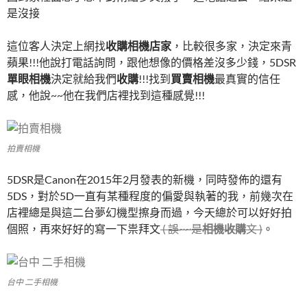
是沒接
這位客人決定上網找
收購相機店家
，比較很多家，決定來青
蘋果!!!他說打電話詢問，跟他想像的價格差沒多少錢，5DSR
單眼相機
決定就給我們
收購
!!!找到
買賣相機
最真實的信任
感，他說~~他在我們店裡找到這種感覺!!!
拍賣相機
5DSR是Canon在2015年2月發表的新機，同時發佈的還有
5DS，對於5D一直有某種程度的偏愛與執著的我，前幾次在
店裡總是與這二台夢幻機型擦身而過，今天總於可以好好拍
個照，再來好好的寫一下祟拜文
( 誤~~是
相機收購
文 )
。
台中 二手相機