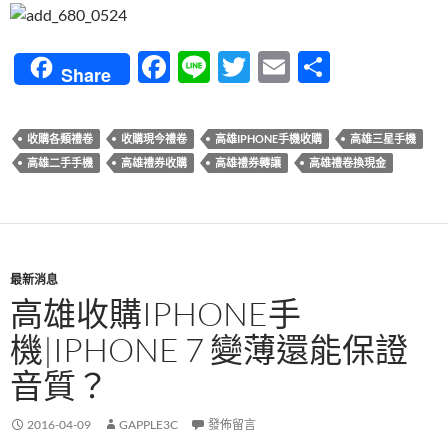
F
Li
T
E
分
Share
ac
n
w
m
享
e
e
itt
ail
收購各類禮卷
收購現今禮卷
高雄IPHONE手機收購
高雄三星手機
b
er
高雄二手手機
高雄禮券收購
高雄禮券轉讓
高雄禮卷換現金
o
o
k
最新消息
高雄收購IPHONE手
機|IPHONE 7 變薄還能保證
音質？
2016-04-09
GAPPLE3C
發佈留言