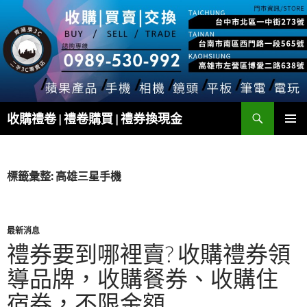
跳
至
主
要
內
容
搜
收購禮卷 | 禮卷購買 | 禮券換現金
尋
主要選單
標籤彙整: 高雄三星手機
最新消息
禮券要到哪裡賣? 收購禮券領
導品牌，收購餐券、收購住
宿券，不限金額