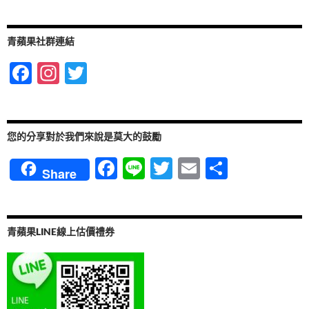
k
青蘋果社群連結
F
In
T
ac
st
w
e
ag
itt
b
ra
er
您的分享對於我們來說是莫大的鼓勵
o
m
F
Li
T
E
分
Share
o
ac
n
w
m
享
k
e
e
itt
ail
b
er
青蘋果LINE線上估價禮券
o
o
k